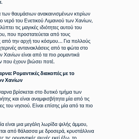
α.
α των θαυμάσιων ανακαινισμένων κτιρίων
ο νερό του Ενετικού Λιμανιού των Χανίων,
ύπτει τις μαγικές ιδιότητες αυτού του
υ, που προστατεύεται από τους
ς από την αρχή του κόσμου… Για πολλούς
υχτερινές αντανακλάσεις από τα φώτα στο
ν Χανίων είναι από τα πιο ρομαντικά
 που έχουν βιώσει ποτέ.
να: Ρομαντικές διακοπές με το
ων Χανίων
ρνα βρίσκεται στο δυτικό τμήμα των
ήτης και είναι αναμφισβήτητα μία από τις
ς του νησιού. Είναι επίσης μία από τα πιο
ία είναι μια μεγάλη λωρίδα ψιλής άμμου,
αι από θάλασσα με δροσερά, κρυστάλλινα
ες τις ρομαντικές ψυχές εκεί έξω, το