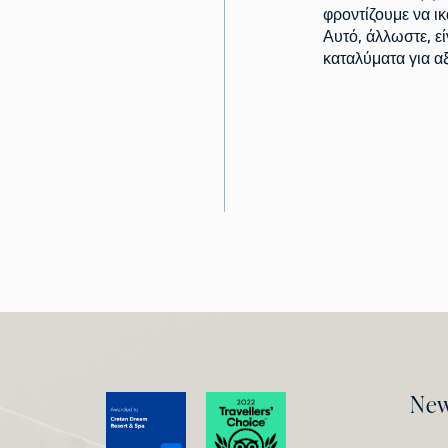
φροντίζουμε να ι
Αυτό, άλλωστε, εί
καταλύματα για α
New