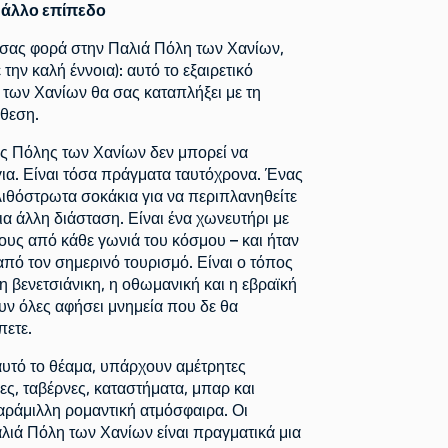
 άλλο επίπεδο
 σας φορά στην Παλιά Πόλη των Χανίων,
 την καλή έννοια): αυτό το εξαιρετικό
 των Χανίων θα σας καταπλήξει με τη
άθεση.
ς Πόλης των Χανίων δεν μπορεί να
για. Είναι τόσα πράγματα ταυτόχρονα. Ένας
ιθόστρωτα σοκάκια για να περιπλανηθείτε
μια άλλη διάσταση. Είναι ένα χωνευτήρι με
υς από κάθε γωνιά του κόσμου – και ήταν
από τον σημερινό τουρισμό. Είναι ο τόπος
η βενετσιάνικη, η οθωμανική και η εβραϊκή
ουν όλες αφήσει μνημεία που δε θα
πετε.
υτό το θέαμα, υπάρχουν αμέτρητες
ες, ταβέρνες, καταστήματα, μπαρ και
παράμιλλη ρομαντική ατμόσφαιρα. Οι
λιά Πόλη των Χανίων είναι πραγματικά μια