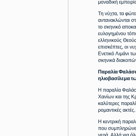
μοναδική εμπειρί
Τη νύχτα, τα φώτ
αντανακλώνται στ
το σκηνικό αποκαλ
ευλογημένου τόπο
ελληνικούς Θεού
επισκέπτες, οι ν
Ενετικό Λιμάνι τω
σκηνικά διακοπών
Παραλία Φαλάσαρ
ηλιοβασίλεμα τ
Η παραλία Φαλάσα
Χανίων και της Κρ
καλύτερες παραλίε
ρομαντικές ακτές.
Η κεντρική παραλ
που συμπληρώνετ
νερά. Αλλά για όλ