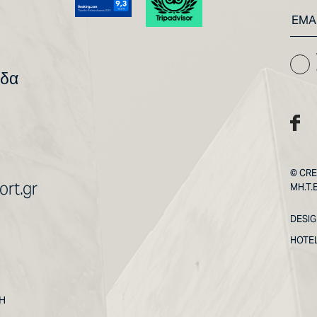
άδα
© CRE
rt.gr
MH.T.
DESI
HOTE
Ή