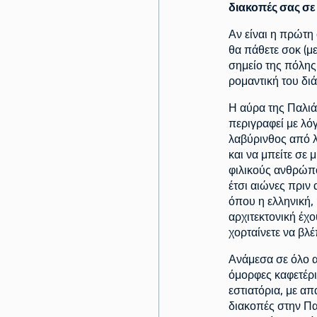
διακοπές σας σε
Αν είναι η πρώτη
θα πάθετε σοκ (με
σημείο της πόλης
ρομαντική του δι
Η αύρα της Παλιά
περιγραφεί με λό
λαβύρινθος από λ
και να μπείτε σε 
φιλικούς ανθρώπο
έτσι αιώνες πριν 
όπου η ελληνική, 
αρχιτεκτονική έχ
χορταίνετε να βλέ
Ανάμεσα σε όλο α
όμορφες καφετέρι
εστιατόρια, με α
διακοπές στην Πα