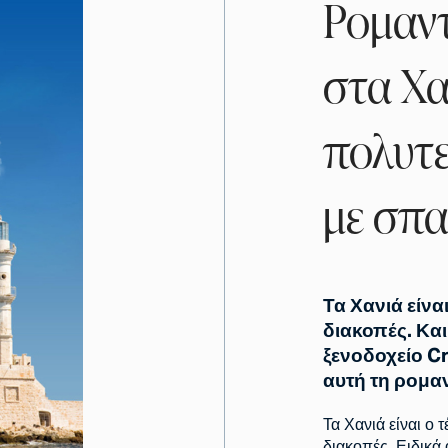
Ρομαντ
στα Χα
πολυτε
με σπ
Τα Χανιά είνα
διακοπές. Και
ξενοδοχείο C
αυτή τη ρομαν
Τα Χανιά είναι ο 
διακοπές. Ειδικά 